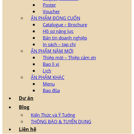
Poster
Voucher
ẤN PHẨM ĐÓNG CUỐN
Catalogue – Brochure
Hồ sơ năng lực
Bản tin doanh nghiệp
In sách – tạp chí
ẤN PHẨM NĂM MỚI
Thiệp mời – Thiệp cảm ơn
Bao lì xì
Lịch
ẤN PHẨM KHÁC
Menu
Bao đũa
Dự án
Blog
Kiến Thức và Ý Tưởng
THÔNG BÁO & TUYỂN DỤNG
Liên hệ