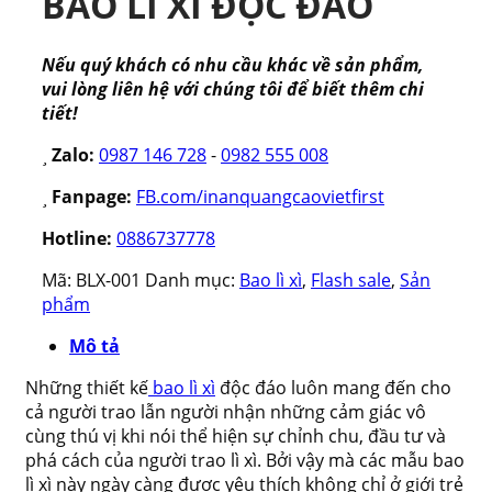
BAO LÌ XÌ ĐỘC ĐÁO
Nếu quý khách có nhu cầu khác về sản phẩm,
vui lòng liên hệ với chúng tôi để biết thêm chi
tiết!
Zalo:
0987 146 728
-
0982 555 008
Fanpage:
FB.com/inanquangcaovietfirst
Hotline:
0886737778
Mã:
BLX-001
Danh mục:
Bao lì xì
,
Flash sale
,
Sản
phẩm
Mô tả
Những thiết kế
bao lì xì
độc đáo luôn mang đến cho
cả người trao lẫn người nhận những cảm giác vô
cùng thú vị khi nói thể hiện sự chỉnh chu, đầu tư và
phá cách của người trao lì xì. Bởi vậy mà các mẫu bao
lì xì này ngày càng được yêu thích không chỉ ở giới trẻ