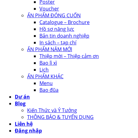
Poster
Voucher
ẤN PHẨM ĐÓNG CUỐN
Catalogue – Brochure
Hồ sơ năng lực
Bản tin doanh nghiệp
In sách – tạp chí
ẤN PHẨM NĂM MỚI
Thiệp mời – Thiệp cảm ơn
Bao lì xì
Lịch
ẤN PHẨM KHÁC
Menu
Bao đũa
Dự án
Blog
Kiến Thức và Ý Tưởng
THÔNG BÁO & TUYỂN DỤNG
Liên hệ
Đăng nhập