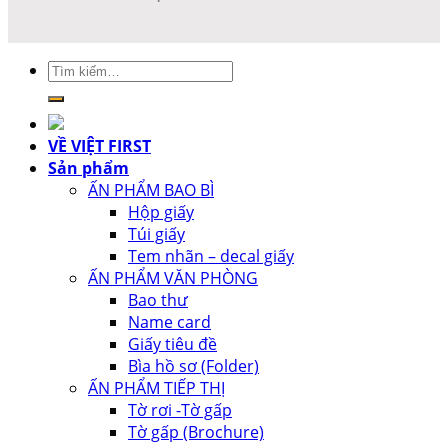
Tìm
kiếm:
VỀ VIỆT FIRST
Sản phẩm
ẤN PHẨM BAO BÌ
Hộp giấy
Túi giấy
Tem nhãn – decal giấy
ẤN PHẨM VĂN PHÒNG
Bao thư
Name card
Giấy tiêu đề
Bìa hồ sơ (Folder)
ẤN PHẨM TIẾP THỊ
Tờ rơi -Tờ gấp
Tờ gấp (Brochure)