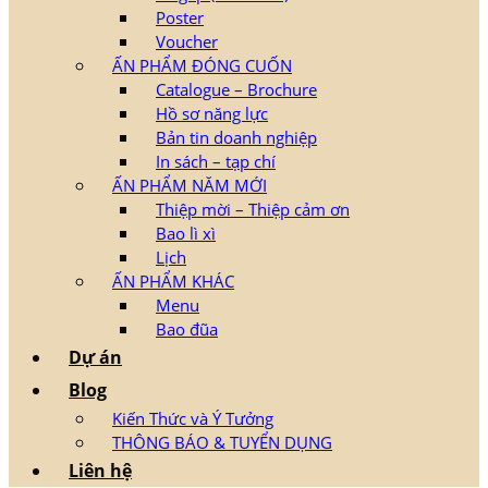
Poster
Voucher
ẤN PHẨM ĐÓNG CUỐN
Catalogue – Brochure
Hồ sơ năng lực
Bản tin doanh nghiệp
In sách – tạp chí
ẤN PHẨM NĂM MỚI
Thiệp mời – Thiệp cảm ơn
Bao lì xì
Lịch
ẤN PHẨM KHÁC
Menu
Bao đũa
Dự án
Blog
Kiến Thức và Ý Tưởng
THÔNG BÁO & TUYỂN DỤNG
Liên hệ