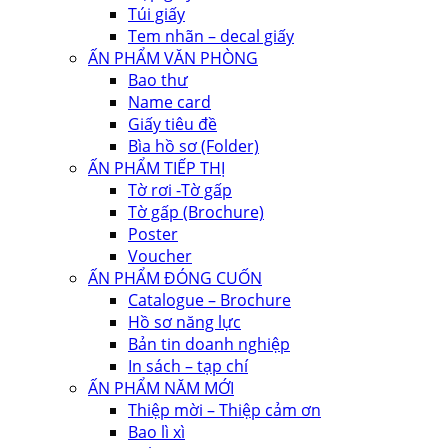
Túi giấy
Tem nhãn – decal giấy
ẤN PHẨM VĂN PHÒNG
Bao thư
Name card
Giấy tiêu đề
Bìa hồ sơ (Folder)
ẤN PHẨM TIẾP THỊ
Tờ rơi -Tờ gấp
Tờ gấp (Brochure)
Poster
Voucher
ẤN PHẨM ĐÓNG CUỐN
Catalogue – Brochure
Hồ sơ năng lực
Bản tin doanh nghiệp
In sách – tạp chí
ẤN PHẨM NĂM MỚI
Thiệp mời – Thiệp cảm ơn
Bao lì xì